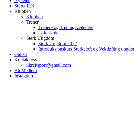
Nyheter
Styret ILK
Klubben
Klubben
Trener
Trenere og Treningsveiledere
Løfteskole
Sterk Ungdom
Sterk Ungdom 2022
Introduksjonskurs Styrkeløft og Vektløfting ungd
Galleri
Kontakt oss
ilkraftsport@gmail.com
Bli Medlem
Instagram