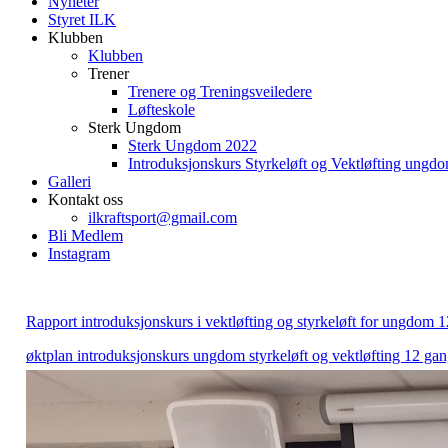
Nyheter
Styret ILK
Klubben
Klubben
Trener
Trenere og Treningsveiledere
Løfteskole
Sterk Ungdom
Sterk Ungdom 2022
Introduksjonskurs Styrkeløft og Vektløfting ungd
Galleri
Kontakt oss
ilkraftsport@gmail.com
Bli Medlem
Instagram
Rapport introduksjonskurs i vektløfting og styrkeløft for ungdom 1
øktplan introduksjonskurs ungdom styrkeløft og vektløfting 12 gan