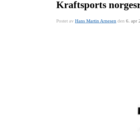
Kraftsports norgesr
Postet av
Hans Martin Arnesen
den
6. apr