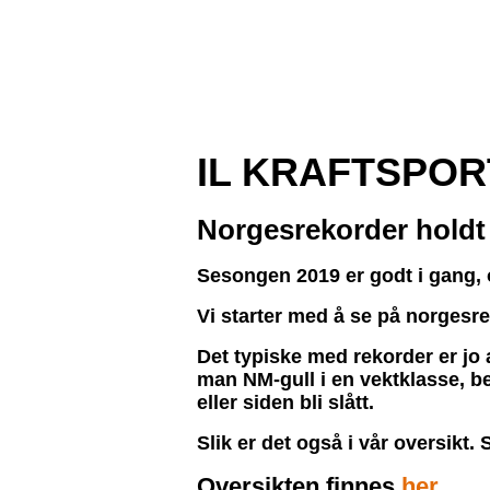
IL KRAFTSPO
N
orgesrekorder holdt 
Sesongen 2019 er godt i gang, o
Vi starter med å se på norgesre
Det typiske med rekorder er jo a
man NM-gull i en vektklasse, be
eller siden bli slått.
Slik er det også i vår oversikt. 
Oversikten finnes
her