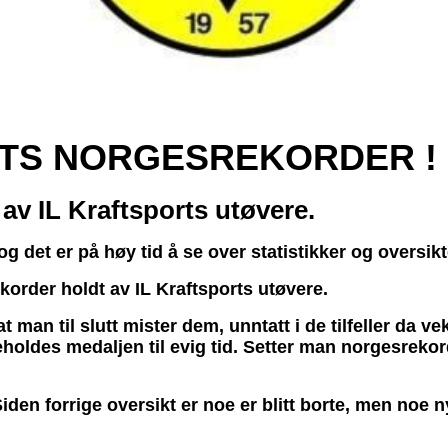
RTS NORGESREKORDER 
av IL Kraftsports utøvere.
g det er på høy tid å se over statistikker og oversi
korder holdt av IL Kraftsports utøvere.
t man til slutt mister dem, unntatt i de tilfeller da v
holdes medaljen til evig tid. Setter man norgesrekord
Siden forrige oversikt er noe er blitt borte, men noe n