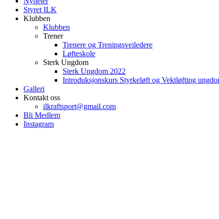
Nyheter
Styret ILK
Klubben
Klubben
Trener
Trenere og Treningsveiledere
Løfteskole
Sterk Ungdom
Sterk Ungdom 2022
Introduksjonskurs Styrkeløft og Vektløfting ungd
Galleri
Kontakt oss
ilkraftsport@gmail.com
Bli Medlem
Instagram