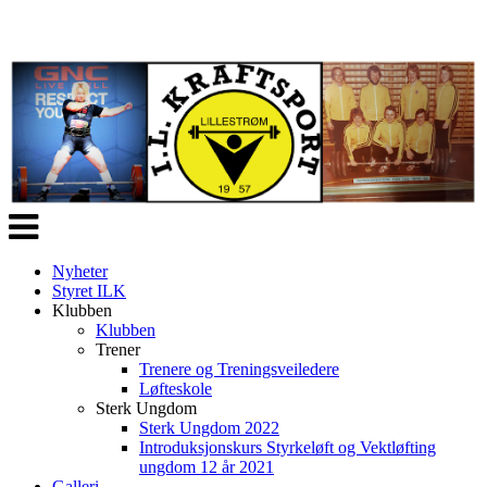
Veksle
navigasjon
Nyheter
Styret ILK
Klubben
Klubben
Trener
Trenere og Treningsveiledere
Løfteskole
Sterk Ungdom
Sterk Ungdom 2022
Introduksjonskurs Styrkeløft og Vektløfting
ungdom 12 år 2021
Galleri