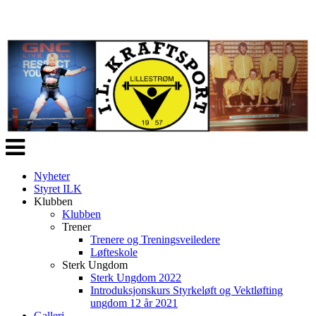
Veksle
navigasjon
Nyheter
Styret ILK
Klubben
Klubben
Trener
Trenere og Treningsveiledere
Løfteskole
Sterk Ungdom
Sterk Ungdom 2022
Introduksjonskurs Styrkeløft og Vektløfting
ungdom 12 år 2021
Galleri