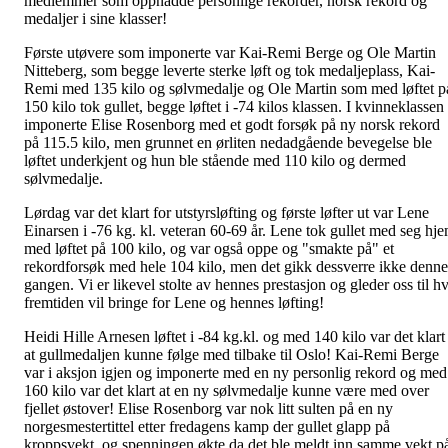
medlemmer som oppnådde personlige rekorder, norsk rekord og
medaljer i sine klasser!
Første utøvere som imponerte var Kai-Remi Berge og Ole Martin
Nitteberg, som begge leverte sterke løft og tok medaljeplass, Kai-
Remi med 135 kilo og sølvmedalje og Ole Martin som med løftet p
150 kilo tok gullet, begge løftet i -74 kilos klassen. I kvinneklassen
imponerte Elise Rosenborg med et godt forsøk på ny norsk rekord
på 115.5 kilo, men grunnet en ørliten nedadgående bevegelse ble
løftet underkjent og hun ble stående med 110 kilo og dermed
sølvmedalje.
Lørdag var det klart for utstyrsløfting og første løfter ut var Lene
Einarsen i -76 kg. kl. veteran 60-69 år. Lene tok gullet med seg hj
med løftet på 100 kilo, og var også oppe og "smakte på" et
rekordforsøk med hele 104 kilo, men det gikk dessverre ikke denne
gangen. Vi er likevel stolte av hennes prestasjon og gleder oss til h
fremtiden vil bringe for Lene og hennes løfting!
Heidi Hille Arnesen løftet i -84 kg.kl. og med 140 kilo var det klart
at gullmedaljen kunne følge med tilbake til Oslo! Kai-Remi Berge
var i aksjon igjen og imponerte med en ny personlig rekord og med
160 kilo var det klart at en ny sølvmedalje kunne være med over
fjellet østover! Elise Rosenborg var nok litt sulten på en ny
norgesmestertittel etter fredagens kamp der gullet glapp på
kroppsvekt. og spenningen økte da det ble meldt inn samme vekt p