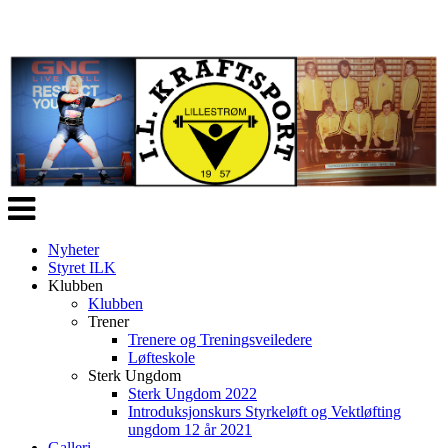
Veksle
navigasjon
Nyheter
Styret ILK
Klubben
Klubben
Trener
Trenere og Treningsveiledere
Løfteskole
Sterk Ungdom
Sterk Ungdom 2022
Introduksjonskurs Styrkeløft og Vektløfting
ungdom 12 år 2021
Galleri