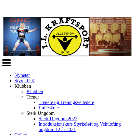
Veksle
navigasjon
Nyheter
Styret ILK
Klubben
Klubben
Trener
Trenere og Treningsveiledere
Løfteskole
Sterk Ungdom
Sterk Ungdom 2022
Introduksjonskurs Styrkeløft og Vektløfting
ungdom 12 år 2021
Galleri