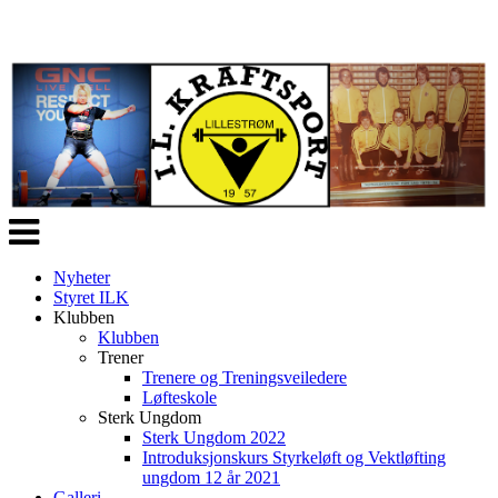
Veksle
navigasjon
Nyheter
Styret ILK
Klubben
Klubben
Trener
Trenere og Treningsveiledere
Løfteskole
Sterk Ungdom
Sterk Ungdom 2022
Introduksjonskurs Styrkeløft og Vektløfting
ungdom 12 år 2021
Galleri