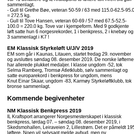
sammenlagt.
- Gull til Grethe Bøe, veteran 50-59 / 63 med 115.0-62.5-95.
= 272.5 kg.
- Gull til Tove Hansen, veteran 60-69 / 57 med 67.5-52.5-
100.0 = 220.0 kg. Tove var i kjempeform. Med 9 godkjente
løft satte hun 6 norgesrekorder, 1 i benkpress, 2 i knebøy og
3 sammenlagt i K7 !
EM Klassisk Styrkeløft U/J/V 2019
EM som går i Kaunas, Litauen, startet fredag 29. november
og avsluttes søndag 08. desember 2019. De norske løfterne
har allerede plukket medaljer. I klasse ungdom -52, tok
Selma Ramberg, Tromsø Atletklubb, sølv sammenlagt og
satte europarekord i benkpress for ungdom, mens
Knut Einar Skaar, ungdom -83, Karmøy Styrkeløftklubb, tok
bronse sammenlagt.
Kommende begivenheter
NM Klassisk Benkpress 2019
IL Kraftsport arrangerer Norgesmesterskapet i klassisk
benkpress, lørdag 07. – søndag 08. desember 2019, i
Skedsmohallen, Leiraveien 2, Lillestrøm. Det er påmeldt 19
løftere. Noen vil selvsagt melde avbud, men ny