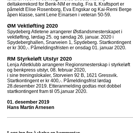
deltakerrekord for Benk-NM er mulig. Fra IL Kraftsport er
påmeldt Elise Rosenborg, Eva Engskar og Kai-Remi Berge 
åpen klasse, samt Lene Einarsen i veteran 50-59.
ØM Vektløfting 2020
Spydeberg Atletene arrangerer Østlandsmesterskapet i
vektløfting, lørdag 25. og søndag 26. januar. 2020 i
Spydeberghallen, Snarveien 1, Spydeberg. Startkontingent
er kr 300,-. Påmeldingsfristen er onsdag 01. januar 2020.
RM Styrkeløft Utstyr 2020
Lenja Atletklubb arrangerer Regionsmesterskap i styrkeløft
og benkpress utstyr, 08. februar 2020,
i sine treningslokaler, Storveien 92 B, 1621 Gressvik.
Startkontingent er kr 400,-. Påmeldingsfrist lørdag
28.desember 2019. Etteranmelding godtas mot dobbel
startkontingent fram til 05.januar 2020.
01. desember 2019
Hans Martin Arnesen
Logg inn for å skrive en kommentar.