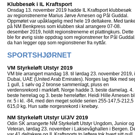
Klubbesøk i IL Kraftsport
Onsdag 13. november 2019 hadde IL Kraftsport klubbesøk
av regionstrenerne Marius Jørve Arnesen og Pål Guddal.
Oppmøtet var upåklagelig med hele 19 deltakere. Med tank
på NM Benkpress som klubben skal arrangere 07-08.
desember 2019, holdt regionstrenerne et plattingkurs. Dette
ble for øvrig siste oppdrag som regionstrener for Pål Guddal
da han legger opp som regionstrener fra nyttår.
SPORTSHJØRNET
VM Styrkeløft Utstyr 2019
VM ble arrangert mandag 18. til lørdag 23. november 2019, 
Dubai, UAE (United Arab Emirates). Norges lag fikk med se
1 gull, 1 sølv og 2 bronse sammenlagt, pluss en
verdensrekord i markløft. Norge hadde 3. beste damelag. 4.
beste herrelag og 3. beste herreløfter. Heidi Hille Arnesen b
nr. 5 i kl. -84, med den meget solide serien 255-147,5-212,5
615,0 kg. Hun satte norgesrekord i knebøy.
NM Styrkeløft Utstyr U/J/V 2019
Odin SK arrangerte NM Styrkeløft Utstyr Ungdom, Junior og
Veteran, lørdag 23. november i Laksevåghallen i Bergen. D
var 41 deltakere og IL Kraftsports to løftere tok hvert sitt gull