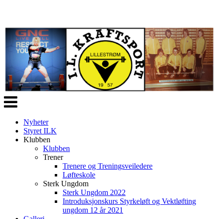
Veksle
navigasjon
Nyheter
Styret ILK
Klubben
Klubben
Trener
Trenere og Treningsveiledere
Løfteskole
Sterk Ungdom
Sterk Ungdom 2022
Introduksjonskurs Styrkeløft og Vektløfting
ungdom 12 år 2021
Galleri