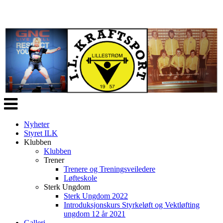
Veksle
navigasjon
Nyheter
Styret ILK
Klubben
Klubben
Trener
Trenere og Treningsveiledere
Løfteskole
Sterk Ungdom
Sterk Ungdom 2022
Introduksjonskurs Styrkeløft og Vektløfting
ungdom 12 år 2021
Galleri