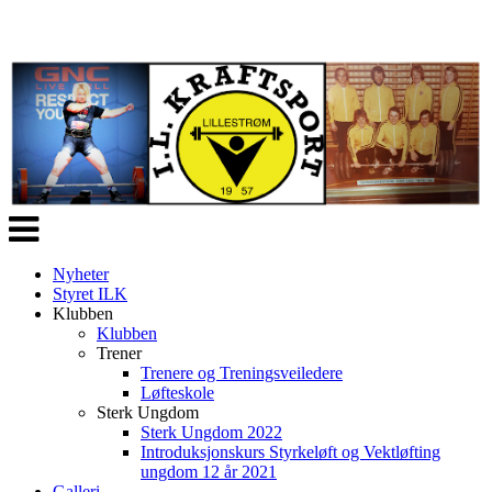
Veksle
navigasjon
Nyheter
Styret ILK
Klubben
Klubben
Trener
Trenere og Treningsveiledere
Løfteskole
Sterk Ungdom
Sterk Ungdom 2022
Introduksjonskurs Styrkeløft og Vektløfting
ungdom 12 år 2021
Galleri