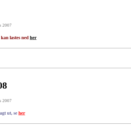
s 2007
g kan lastes ned
her
08
s 2007
gt ut, se
her