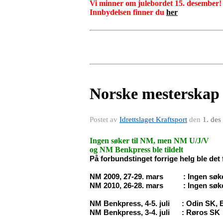
Vi minner om julebordet 15. desember!
Innbydelsen finner du
her
Norske mesterskap 
Postet av
Idrettslaget Kraftsport
den
1. des
Ingen søker til NM, men NM U/J/V
og NM Benkpress ble tildelt
På forbundstinget forrige helg ble det 
NM 2009, 27-29. mars
: Ingen søk
NM 2010, 26-28. mars
: Ingen søk
NM Benkpress, 4-5. juli
: Odin SK, 
NM Benkpress, 3-4. juli
: Røros SK