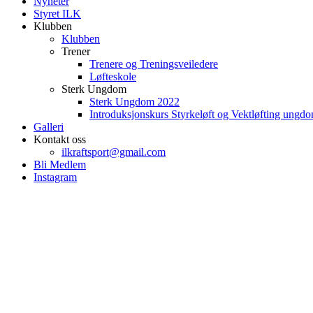
Nyheter
Styret ILK
Klubben
Klubben
Trener
Trenere og Treningsveiledere
Løfteskole
Sterk Ungdom
Sterk Ungdom 2022
Introduksjonskurs Styrkeløft og Vektløfting ungd
Galleri
Kontakt oss
ilkraftsport@gmail.com
Bli Medlem
Instagram