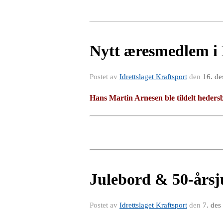
Nytt æresmedlem i 
Postet av
Idrettslaget Kraftsport
den
16. de
Hans Martin Arnesen
ble tildelt heder
Julebord & 50-års
Postet av
Idrettslaget Kraftsport
den
7. des