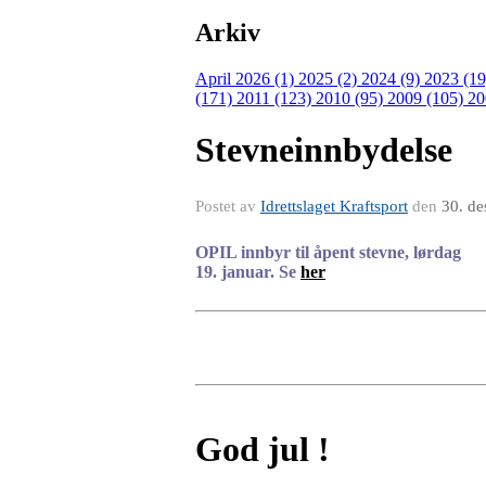
Arkiv
April 2026 (1)
2025 (2)
2024 (9)
2023 (1
(171)
2011 (123)
2010 (95)
2009 (105)
20
Stevneinnbydelse
Postet av
Idrettslaget Kraftsport
den
30. de
OPIL innbyr til åpent stevne, lørdag
19. januar. Se
her
God jul !