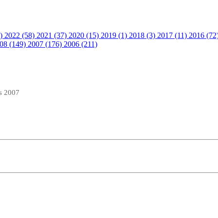
9)
2022 (58)
2021 (37)
2020 (15)
2019 (1)
2018 (3)
2017 (11)
2016 (72
08 (149)
2007 (176)
2006 (211)
s 2007