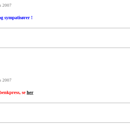
s 2007
og sympatisører !
s 2007
 benkpress, se
her