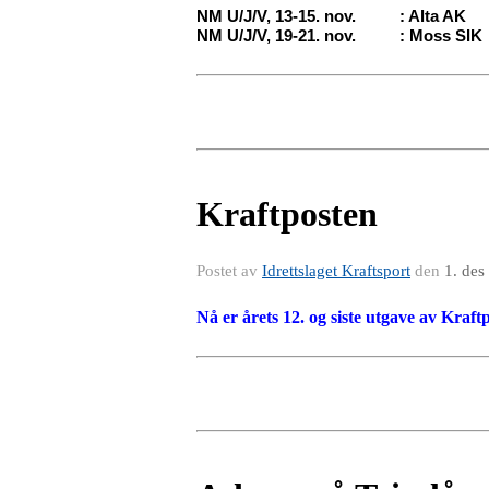
NM U/J/V, 13-15. nov.
: Alta AK
NM U/J/V, 19-21. nov.
: Moss SIK
Kraftposten
Postet av
Idrettslaget Kraftsport
den
1. des
Nå er årets 12. og siste utgave av Kraft