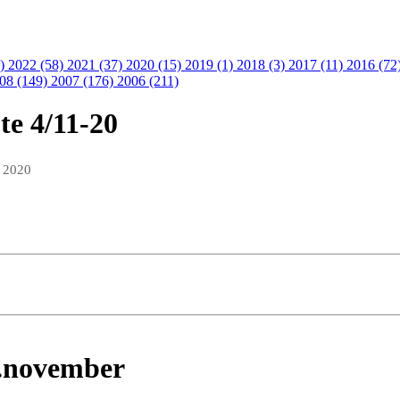
9)
2022 (58)
2021 (37)
2020 (15)
2019 (1)
2018 (3)
2017 (11)
2016 (72
08 (149)
2007 (176)
2006 (211)
te 4/11-20
v 2020
7.november