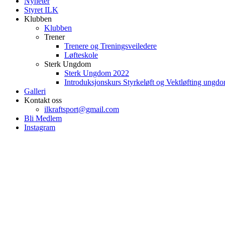
Nyheter
Styret ILK
Klubben
Klubben
Trener
Trenere og Treningsveiledere
Løfteskole
Sterk Ungdom
Sterk Ungdom 2022
Introduksjonskurs Styrkeløft og Vektløfting ungd
Galleri
Kontakt oss
ilkraftsport@gmail.com
Bli Medlem
Instagram