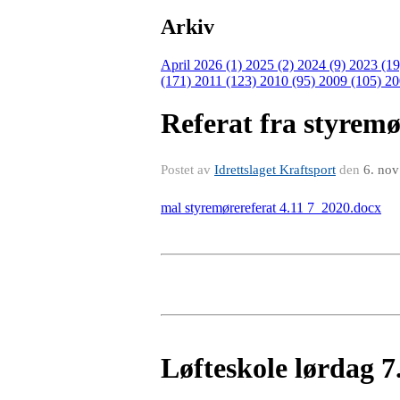
Arkiv
April 2026 (1)
2025 (2)
2024 (9)
2023 (1
(171)
2011 (123)
2010 (95)
2009 (105)
20
Referat fra styremø
Postet av
Idrettslaget Kraftsport
den
6. no
mal styremørereferat 4.11 7_2020.docx
Løfteskole lørdag 