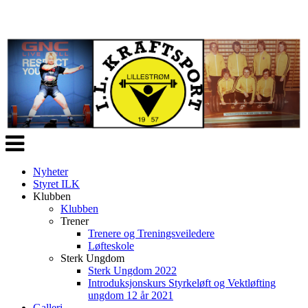
Veksle
navigasjon
Nyheter
Styret ILK
Klubben
Klubben
Trener
Trenere og Treningsveiledere
Løfteskole
Sterk Ungdom
Sterk Ungdom 2022
Introduksjonskurs Styrkeløft og Vektløfting
ungdom 12 år 2021
Galleri