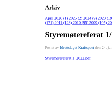
Arkiv
April 2026 (1)
2025 (2)
2024 (9)
2023 (1
(171)
2011 (123)
2010 (95)
2009 (105)
20
Styremøtereferat 1
Postet av
Idrettslaget Kraftsport
den
24. ja
Styremørereferat 1_2022.pdf