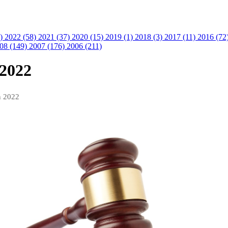
9)
2022 (58)
2021 (37)
2020 (15)
2019 (1)
2018 (3)
2017 (11)
2016 (72
08 (149)
2007 (176)
2006 (211)
/2022
n 2022