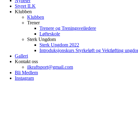
Nyheter
Styret ILK
Klubben
Klubben
Trener
Trenere og Treningsveiledere
Løfteskole
Sterk Ungdom
Sterk Ungdom 2022
Introduksjonskurs Styrkeløft og Vektløfting ungd
Galleri
Kontakt oss
ilkraftsport@gmail.com
Bli Medlem
Instagram