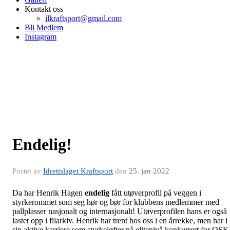
Kontakt oss
ilkraftsport@gmail.com
Bli Medlem
Instagram
Endelig!
Postet av
Idrettslaget Kraftsport
den
25. jan 2022
Da har Henrik Hagen
endelig
fått utøverprofil på veggen i
styrkerommet som seg hør og bør for klubbens medlemmer med
pallplasser nasjonalt og internasjonalt! Utøverprofilen hans er også
lastet opp i filarkiv. Henrik har trent hos oss i en årrekke, men har i
sin aktive karriere som styrkeløfter på elitenivå konkurrert for OSK