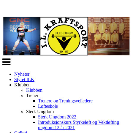
Veksle
navigasjon
Nyheter
Styret ILK
Klubben
Klubben
Trener
Trenere og Treningsveiledere
Løfteskole
Sterk Ungdom
Sterk Ungdom 2022
Introduksjonskurs Styrkeløft og Vektløfting
ungdom 12 år 2021
Galleri