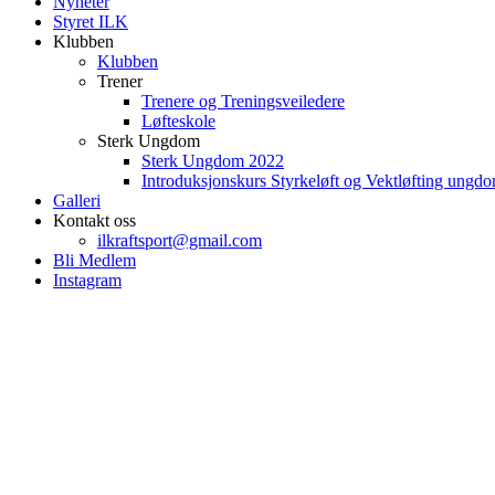
Nyheter
Styret ILK
Klubben
Klubben
Trener
Trenere og Treningsveiledere
Løfteskole
Sterk Ungdom
Sterk Ungdom 2022
Introduksjonskurs Styrkeløft og Vektløfting ungd
Galleri
Kontakt oss
ilkraftsport@gmail.com
Bli Medlem
Instagram