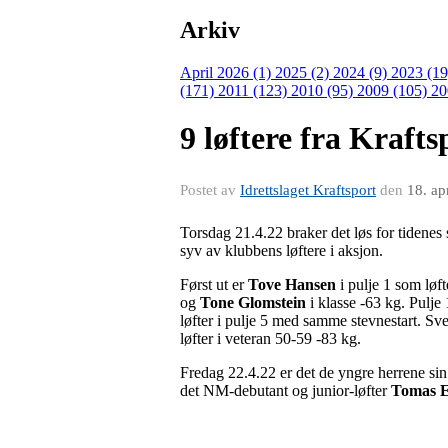
Arkiv
April 2026 (1)
2025 (2)
2024 (9)
2023 (1
(171)
2011 (123)
2010 (95)
2009 (105)
20
9 løftere fra Krafts
Postet av
Idrettslaget Kraftsport
den
18. ap
Torsdag 21.4.22 braker det løs for tidenes 
syv av klubbens løftere i aksjon.
Først ut er
Tove Hansen
i pulje 1 som løft
og
Tone Glomstein
i klasse -63 kg. Pulje 
løfter i pulje 5 med samme stevnestart. Sv
løfter i veteran 50-59 -83 kg.
Fredag 22.4.22 er det de yngre herrene sin t
det NM-debutant og junior-løfter
Tomas E