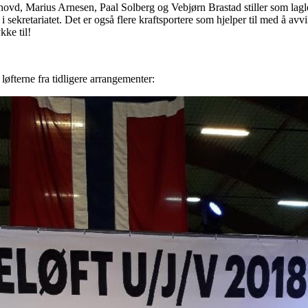
hovd, Marius Arnesen, Paal Solberg og Vebjørn Brastad stiller som lag
i sekretariatet. Det er også flere kraftsportere som hjelper til med å avv
kke til!
 løfterne fra tidligere arrangementer: