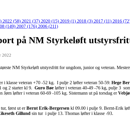
9)
2022 (58)
2021 (37)
2020 (15)
2019 (1)
2018 (3)
2017 (11)
2016 (72
08 (149)
2007 (176)
2006 (211)
port på NM Styrkeløft utstyrsfrit
r 2022
største NM Styrkeløft utstyrsfritt for ungdom, junior og veteran. Mester
er i klasse veteran +70 -52 kg.
I pulje 2 løfter veteran 50-59:
Hege Ber
1 og 2 starter kl 9.
Guro Bøe
løfter i veteran 40-49 -76 kg, pulje 3 som
en Jørn løfter i veteran 60-69 -105 kg. Sistemann ut på torsdag er
Vebjø
ur, først ut er
Bernt Erik-Bergersen
kl 09.00 i pulje 9. Bernt-Erik lø
ikeseth Gillund
sin tur i pulje 13. Thomas løfter i klasse -93.