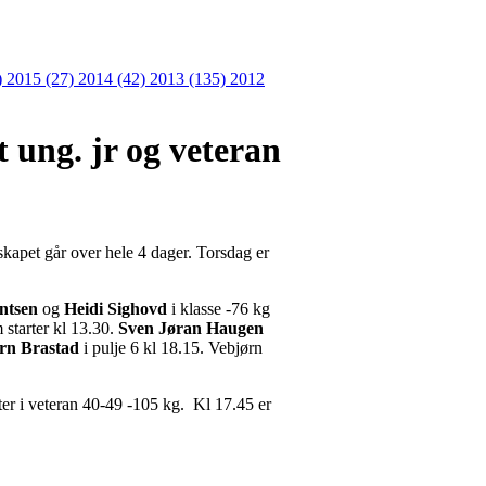
)
2015 (27)
2014 (42)
2013 (135)
2012
t ung. jr og veteran
skapet går over hele 4 dager. Torsdag er
ntsen
og
Heidi Sighovd
i klasse -76 kg
 starter kl 13.30.
Sven Jøran Haugen
rn Brastad
i pulje 6 kl 18.15. Vebjørn
fter i veteran 40-49 -105 kg. Kl 17.45 er