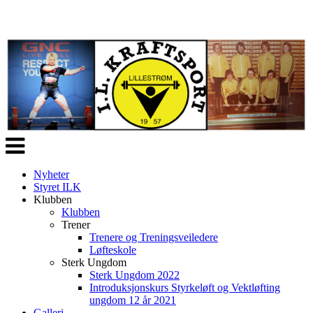
Veksle
navigasjon
Nyheter
Styret ILK
Klubben
Klubben
Trener
Trenere og Treningsveiledere
Løfteskole
Sterk Ungdom
Sterk Ungdom 2022
Introduksjonskurs Styrkeløft og Vektløfting
ungdom 12 år 2021
Galleri