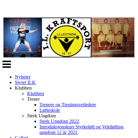
Veksle
navigasjon
Nyheter
Styret ILK
Klubben
Klubben
Trener
Trenere og Treningsveiledere
Løfteskole
Sterk Ungdom
Sterk Ungdom 2022
Introduksjonskurs Styrkeløft og Vektløfting
ungdom 12 år 2021
Galleri