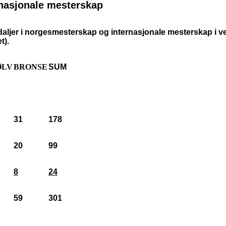
rnasjonale mesterskap
aljer i norgesmesterskap og internasjonale mesterskap i vek
t).
ØLV
BRONSE
SUM
31
178
20
99
8
24
59
301