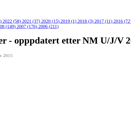
9)
2022 (58)
2021 (37)
2020 (15)
2019 (1)
2018 (3)
2017 (11)
2016 (72
08 (149)
2007 (176)
2006 (211)
er - opppdatert etter NM U/J/V 
ov 2015