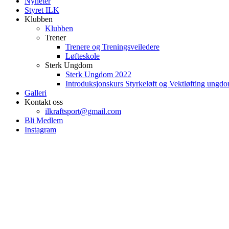
Nyheter
Styret ILK
Klubben
Klubben
Trener
Trenere og Treningsveiledere
Løfteskole
Sterk Ungdom
Sterk Ungdom 2022
Introduksjonskurs Styrkeløft og Vektløfting ungd
Galleri
Kontakt oss
ilkraftsport@gmail.com
Bli Medlem
Instagram