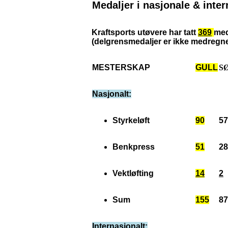
Medaljer i nasjonale & inte
Kraftsports utøvere har tatt
369
med
(delgrensmedaljer er ikke medregne
MESTERSKAP
GULL
S
Nasjonalt:
Styrkeløft
90
57
Benkpress
51
28
Vektløfting
14
2
Sum
155
87
Internasjonalt: