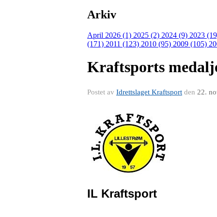
Arkiv
April 2026 (1)
2025 (2)
2024 (9)
2023 (1
(171)
2011 (123)
2010 (95)
2009 (105)
20
Kraftsports medalj
Postet av
Idrettslaget Kraftsport
den
22. n
IL Kraftsport