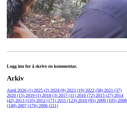
Logg inn for å skrive en kommentar.
Arkiv
April 2026 (1)
2025 (2)
2024 (9)
2023 (19)
2022 (58)
2021 (37)
2020 (15)
2019 (1)
2018 (3)
2017 (11)
2016 (72)
2015 (27)
2014
(42)
2013 (135)
2012 (171)
2011 (123)
2010 (95)
2009 (105)
2008
(149)
2007 (176)
2006 (211)