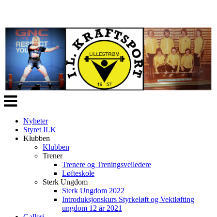
Veksle
navigasjon
Nyheter
Styret ILK
Klubben
Klubben
Trener
Trenere og Treningsveiledere
Løfteskole
Sterk Ungdom
Sterk Ungdom 2022
Introduksjonskurs Styrkeløft og Vektløfting
ungdom 12 år 2021
Galleri