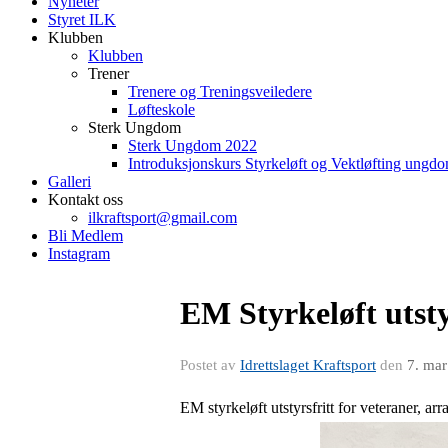
Nyheter
Styret ILK
Klubben
Klubben
Trener
Trenere og Treningsveiledere
Løfteskole
Sterk Ungdom
Sterk Ungdom 2022
Introduksjonskurs Styrkeløft og Vektløfting ungd
Galleri
Kontakt oss
ilkraftsport@gmail.com
Bli Medlem
Instagram
EM Styrkeløft utsty
Postet av
Idrettslaget Kraftsport
den
7. ma
EM styrkeløft utstyrsfritt for veteraner, ar