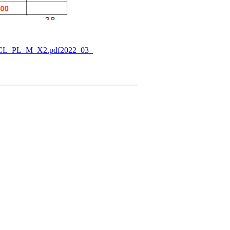
le_CL_PL_M_X2.pdf
2022_03_