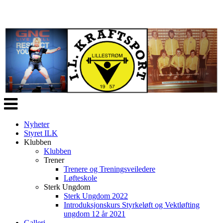
Veksle
navigasjon
Nyheter
Styret ILK
Klubben
Klubben
Trener
Trenere og Treningsveiledere
Løfteskole
Sterk Ungdom
Sterk Ungdom 2022
Introduksjonskurs Styrkeløft og Vektløfting
ungdom 12 år 2021
Galleri