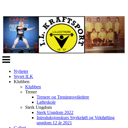
Veksle
navigasjon
Nyheter
Styret ILK
Klubben
Klubben
Trener
Trenere og Treningsveiledere
Løfteskole
Sterk Ungdom
Sterk Ungdom 2022
Introduksjonskurs Styrkeløft og Vektløfting
ungdom 12 år 2021
Galleri