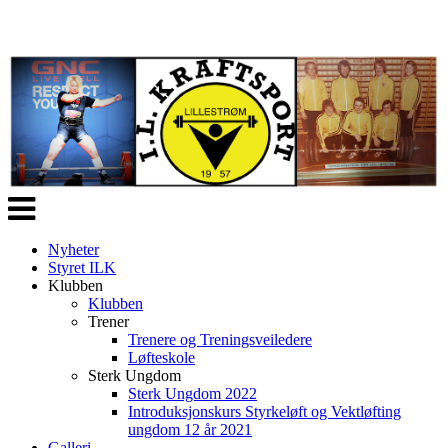
Veksle
navigasjon
Nyheter
Styret ILK
Klubben
Klubben
Trener
Trenere og Treningsveiledere
Løfteskole
Sterk Ungdom
Sterk Ungdom 2022
Introduksjonskurs Styrkeløft og Vektløfting
ungdom 12 år 2021
Galleri