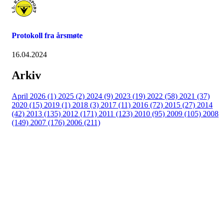
Protokoll fra årsmøte
16.04.2024
Arkiv
April 2026 (1)
2025 (2)
2024 (9)
2023 (19)
2022 (58)
2021 (37)
2020 (15)
2019 (1)
2018 (3)
2017 (11)
2016 (72)
2015 (27)
2014
(42)
2013 (135)
2012 (171)
2011 (123)
2010 (95)
2009 (105)
2008
(149)
2007 (176)
2006 (211)