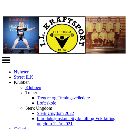
Veksle
navigasjon
Nyheter
Styret ILK
Klubben
Klubben
Trener
Trenere og Treningsveiledere
Løfteskole
Sterk Ungdom
Sterk Ungdom 2022
Introduksjonskurs Styrkeløft og Vektløfting
ungdom 12 år 2021
Galleri