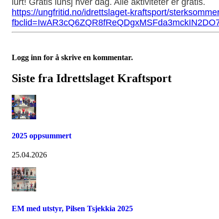
lurt! Gratis lunsj hver dag. Alle aktiviteter er gratis.
https://ungfritid.no/idrettslaget-kraftsport/sterksomme
fbclid=IwAR3cQ6ZQR8fReQDgxMSFda3mckIN2DO
Logg inn for å skrive en kommentar.
Siste fra Idrettslaget Kraftsport
2025 oppsummert
25.04.2026
EM med utstyr, Pilsen Tsjekkia 2025