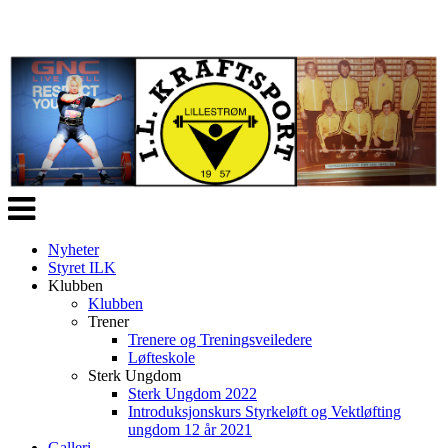
Veksle
navigasjon
Nyheter
Styret ILK
Klubben
Klubben
Trener
Trenere og Treningsveiledere
Løfteskole
Sterk Ungdom
Sterk Ungdom 2022
Introduksjonskurs Styrkeløft og Vektløfting
ungdom 12 år 2021
Galleri