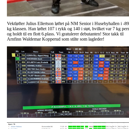
Vektløfter Julius Ellertson løftet på NM Senior i Husebyhallen i -89
kg klassen. Han løftet 107 i rykk og 140 i støt, hvilket var 7 kg per
og holdt til en flott 6.plass. Vi gratulerer debutanten! Stor takk til
Arnfinn Waldemar Kopperud som stilte som lagleder!