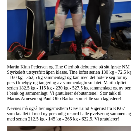
Martin Kinn Pedersen og Tine Oterholt debuterte på sitt første NM
Styrkeløft utstyrsfritt åpen klasse. Tine løftet serien 130 kg - 72,5 k
- 160 kg - 362,5 kg sammenlagt og kan med det notere seg for ny
pers i knebøy og tangering av sammenlagtresultatet. Martin løftet
serien 182,5 kg - 115 kg - 230 kg - 527,5 kg sammenlagt og ny per
i benk og sammenlagt. Vi gratulerer debutantene! Stor takk til
Marius Arnesen og Paul Otto Barton som stilte som lagledere!
Nevnes må også treningsmedlem Olav Lund Vigerust fra KK67
som knallet til med ny personlig rekord i alle øvelser og sammenlag
med serien 212,5 kg - 145 kg - 265 kg - 622,5. Vi gratulerer!