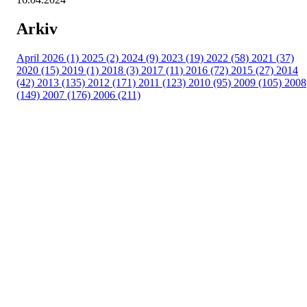
Arkiv
April 2026 (1)
2025 (2)
2024 (9)
2023 (19)
2022 (58)
2021 (37)
2020 (15)
2019 (1)
2018 (3)
2017 (11)
2016 (72)
2015 (27)
2014
(42)
2013 (135)
2012 (171)
2011 (123)
2010 (95)
2009 (105)
2008
(149)
2007 (176)
2006 (211)