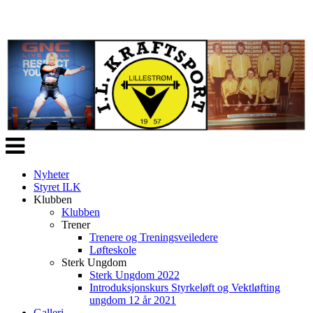
Veksle
navigasjon
Nyheter
Styret ILK
Klubben
Klubben
Trener
Trenere og Treningsveiledere
Løfteskole
Sterk Ungdom
Sterk Ungdom 2022
Introduksjonskurs Styrkeløft og Vektløfting
ungdom 12 år 2021
Galleri