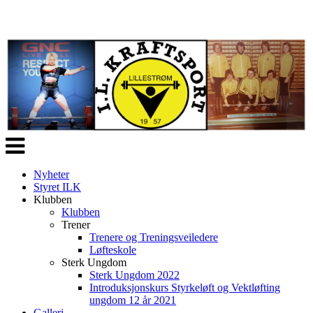
Veksle
navigasjon
Nyheter
Styret ILK
Klubben
Klubben
Trener
Trenere og Treningsveiledere
Løfteskole
Sterk Ungdom
Sterk Ungdom 2022
Introduksjonskurs Styrkeløft og Vektløfting
ungdom 12 år 2021
Galleri