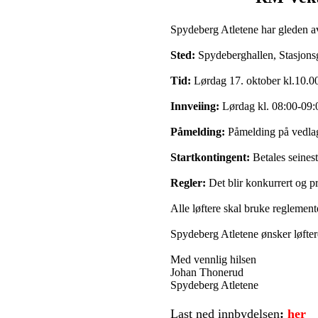
Spydeberg Atletene har gleden av
Sted:
Spydeberghallen, Stasjo
Tid:
Lørdag 17. oktober kl.10.0
Innveiing:
Lørdag kl. 08:00-09:0
Påmelding:
Påmelding på vedlag
Startkontingent:
Betales seinest
Regler:
Det blir konkurrert og pr
Alle løftere skal bruke reglement
Spydeberg Atletene ønsker løftere
Med vennlig hilsen
Johan Thonerud
Spydeberg Atletene
Last ned innbydelsen
:
her