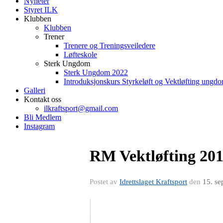
Nyheter
Styret ILK
Klubben
Klubben
Trener
Trenere og Treningsveiledere
Løfteskole
Sterk Ungdom
Sterk Ungdom 2022
Introduksjonskurs Styrkeløft og Vektløfting ungd
Galleri
Kontakt oss
ilkraftsport@gmail.com
Bli Medlem
Instagram
RM Vektløfting 201
Postet av
Idrettslaget Kraftsport
den
15. se