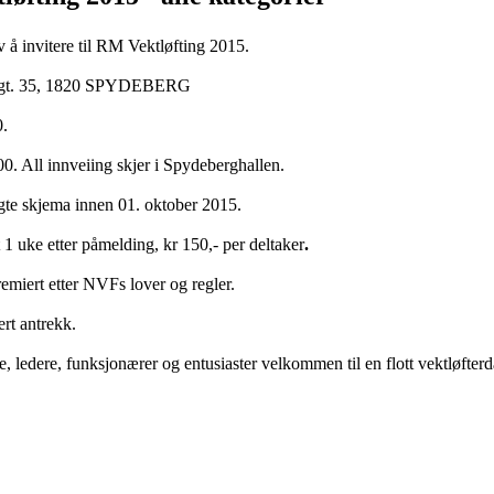
 å invitere til RM Vektløfting 2015.
nsgt. 35, 1820 SPYDEBERG
0.
0. All innveiing skjer i Spydeberghallen.
te skjema innen 01. oktober 2015.
 1 uke etter påmelding, kr 150,- per deltaker
.
emiert etter NVFs lover og regler.
ert antrekk.
, ledere, funksjonærer og entusiaster velkommen til en flott vektløfter