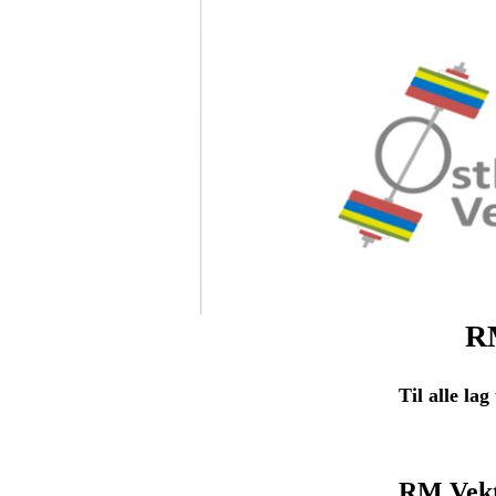
RM
Til alle lag
RM Vektl