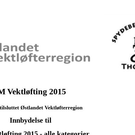
 Vektløfting 2015
 tilsluttet Østlandet Vektløfterregion
Innbydelse til
øfting 2015 - alle kategorier