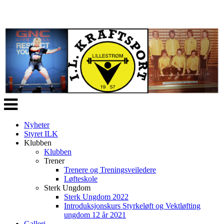
Veksle
navigasjon
Nyheter
Styret ILK
Klubben
Klubben
Trener
Trenere og Treningsveiledere
Løfteskole
Sterk Ungdom
Sterk Ungdom 2022
Introduksjonskurs Styrkeløft og Vektløfting
ungdom 12 år 2021
Galleri